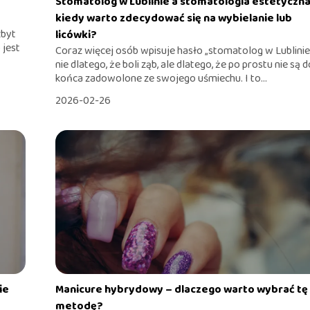
Stomatolog w Lublinie a stomatologia estetyczna
kiedy warto zdecydować się na wybielanie lub
zbyt
licówki?
 jest
Coraz więcej osób wpisuje hasło „stomatolog w Lublinie
nie dlatego, że boli ząb, ale dlatego, że po prostu nie są 
końca zadowolone ze swojego uśmiechu. I to...
2026-02-26
ie
Manicure hybrydowy – dlaczego warto wybrać tę
metodę?