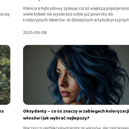
Manicure hybrydowy zyskuje coraz większą popularność
na się
wiele kobiet nie wyobraża sobie już powrotu do
tradycyjnych lakierów. W dzisiejszym artykule przyjrzymy
2025-09-08
es
Oksydanty – co to znaczy w zabiegach koloryzacj
włosów i jak wybrać najlepszy?
Marzysz o perfekcyjnym kolorze włosów, ale zastanawi