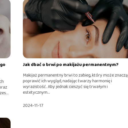
ego
Jak dbać o brwi po makijażu permanentnym?
Makijaż permanentny brwi to zabieg, który może znacz
poprawić ich wygląd, nadając twarzy harmonię i
ch
wyrazistość. Aby jednak cieszyć się trwałym i
oraz
estetycznym...
es...
2024-11-17