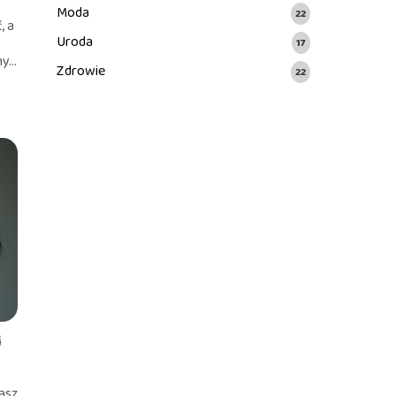
Moda
22
, a
Uroda
17
...
Zdrowie
22
i
asz