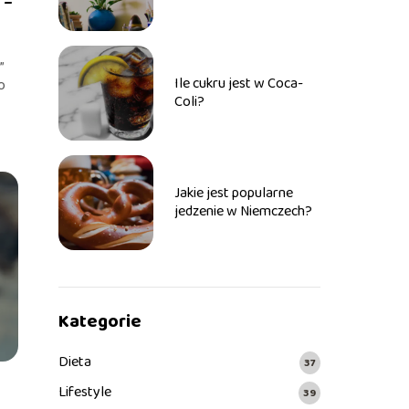
 –
przestrzeni metody i
narzędzia
”
Ile cukru jest w Coca-
do
Coli?
Jakie jest popularne
jedzenie w Niemczech?
Kategorie
Dieta
37
Lifestyle
39