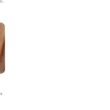
...
la