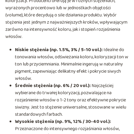
koloryzacji. Producenci oferują je w różnych stężeniach,
wyrażonych procentowo lub w jednostkach objętości
(volume), które decydują o sile działania produktu. Wybór
stężenia jest jednym z najważniejszych kroków, wpływającym
zarówno na intensywność koloru, jak i stopień rozjaśnienia
włosów.
Niskie stężenia (np. 1.5%, 3% / 5-10 vol.):
Idealne do
tonowania włosów, odświeżania koloru, koloryzacji ton w
ton lub przyciemniania. Minimalnie ingerują w naturalny
pigment, zapewniając delikatny efekt i pokrycie siwych
włosów.
Średnie stężenia (np. 6% / 20 vol.):
Najczęściej
wybierane do trwałej koloryzacji, pozwalające na
rozjaśnienie włosów o 1-2 tony oraz efektywne pokrycie
siwizny. Jest to stężenie uniwersalne, stosowane w wielu
standardowych farbach.
Wysokie stężenia (np. 9%, 12% / 30-40 vol.):
Przeznaczone do intensywnego rozjaśniania włosów,