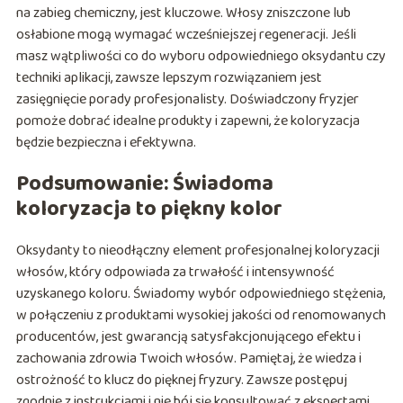
na zabieg chemiczny, jest kluczowe. Włosy zniszczone lub
osłabione mogą wymagać wcześniejszej regeneracji. Jeśli
masz wątpliwości co do wyboru odpowiedniego oksydantu czy
techniki aplikacji, zawsze lepszym rozwiązaniem jest
zasięgnięcie porady profesjonalisty. Doświadczony fryzjer
pomoże dobrać idealne produkty i zapewni, że koloryzacja
będzie bezpieczna i efektywna.
Podsumowanie: Świadoma
koloryzacja to piękny kolor
Oksydanty to nieodłączny element profesjonalnej koloryzacji
włosów, który odpowiada za trwałość i intensywność
uzyskanego koloru. Świadomy wybór odpowiedniego stężenia,
w połączeniu z produktami wysokiej jakości od renomowanych
producentów, jest gwarancją satysfakcjonującego efektu i
zachowania zdrowia Twoich włosów. Pamiętaj, że wiedza i
ostrożność to klucz do pięknej fryzury. Zawsze postępuj
zgodnie z instrukcjami i nie bój się konsultować z ekspertami,