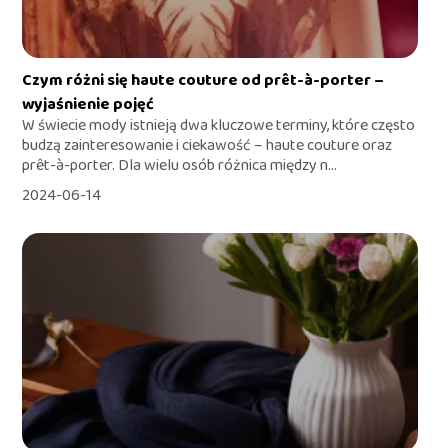
Czym różni się haute couture od prêt-à-porter –
wyjaśnienie pojęć
W świecie mody istnieją dwa kluczowe terminy, które często
budzą zainteresowanie i ciekawość – haute couture oraz
prêt-à-porter. Dla wielu osób różnica między n...
2024-06-14