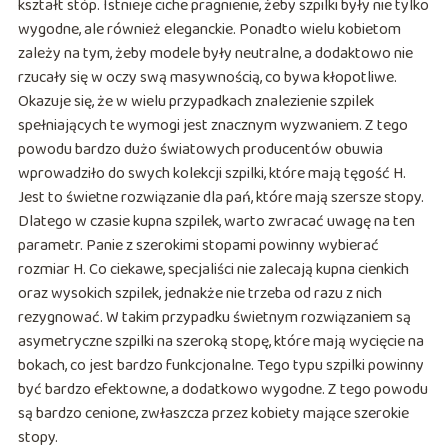
kształt stóp. Istnieje ciche pragnienie, żeby szpilki były nie tylko
wygodne, ale również eleganckie. Ponadto wielu kobietom
zależy na tym, żeby modele były neutralne, a dodaktowo nie
rzucały się w oczy swą masywnością, co bywa kłopotliwe.
Okazuje się, że w wielu przypadkach znalezienie szpilek
spełniających te wymogi jest znacznym wyzwaniem. Z tego
powodu bardzo dużo światowych producentów obuwia
wprowadziło do swych kolekcji szpilki, które mają tęgość H.
Jest to świetne rozwiązanie dla pań, które mają szersze stopy.
Dlatego w czasie kupna szpilek, warto zwracać uwagę na ten
parametr. Panie z szerokimi stopami powinny wybierać
rozmiar H. Co ciekawe, specjaliści nie zalecają kupna cienkich
oraz wysokich szpilek, jednakże nie trzeba od razu z nich
rezygnować. W takim przypadku świetnym rozwiązaniem są
asymetryczne szpilki na szeroką stopę, które mają wycięcie na
bokach, co jest bardzo funkcjonalne. Tego typu szpilki powinny
być bardzo efektowne, a dodatkowo wygodne. Z tego powodu
są bardzo cenione, zwłaszcza przez kobiety mające szerokie
stopy.