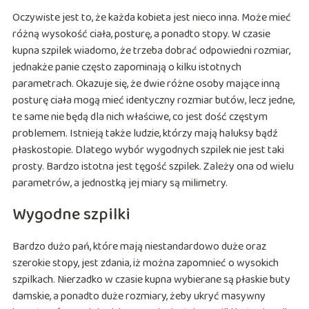
Oczywiste jest to, że każda kobieta jest nieco inna. Może mieć
różną wysokość ciała, posturę, a ponadto stopy. W czasie
kupna szpilek wiadomo, że trzeba dobrać odpowiedni rozmiar,
jednakże panie często zapominają o kilku istotnych
parametrach. Okazuje się, że dwie różne osoby mające inną
posturę ciała mogą mieć identyczny rozmiar butów, lecz jedne,
te same nie będą dla nich właściwe, co jest dość częstym
problemem. Istnieją także ludzie, którzy mają haluksy bądź
płaskostopie. Dlatego wybór wygodnych szpilek nie jest taki
prosty. Bardzo istotna jest tęgość szpilek. Zależy ona od wielu
parametrów, a jednostką jej miary są milimetry.
Wygodne szpilki
Bardzo dużo pań, które mają niestandardowo duże oraz
szerokie stopy, jest zdania, iż można zapomnieć o wysokich
szpilkach. Nierzadko w czasie kupna wybierane są płaskie buty
damskie, a ponadto duże rozmiary, żeby ukryć masywny