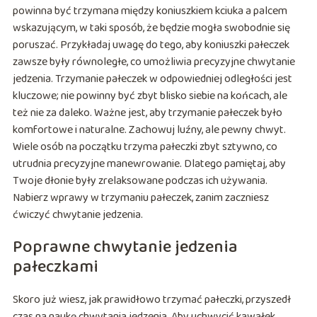
powinna być trzymana między koniuszkiem kciuka a palcem
wskazującym, w taki sposób, że będzie mogła swobodnie się
poruszać. Przykładaj uwagę do tego, aby koniuszki pałeczek
zawsze były równoległe, co umożliwia precyzyjne chwytanie
jedzenia. Trzymanie pałeczek w odpowiedniej odległości jest
kluczowe; nie powinny być zbyt blisko siebie na końcach, ale
też nie za daleko. Ważne jest, aby trzymanie pałeczek było
komfortowe i naturalne. Zachowuj luźny, ale pewny chwyt.
Wiele osób na początku trzyma pałeczki zbyt sztywno, co
utrudnia precyzyjne manewrowanie. Dlatego pamiętaj, aby
Twoje dłonie były zrelaksowane podczas ich używania.
Nabierz wprawy w trzymaniu pałeczek, zanim zaczniesz
ćwiczyć chwytanie jedzenia.
Poprawne chwytanie jedzenia
pałeczkami
Skoro już wiesz, jak prawidłowo trzymać pałeczki, przyszedł
czas na naukę chwytania jedzenia. Aby uchwycić kawałek