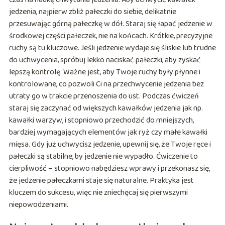
jedzenia, najpierw zbliż pałeczki do siebie, delikatnie
przesuwając górną pałeczkę w dół. Staraj się łapać jedzenie w
środkowej części pałeczek, nie na końcach. Krótkie, precyzyjne
ruchy są tu kluczowe. Jeśli jedzenie wydaje się śliskie lub trudne
do uchwycenia, spróbuj lekko naciskać pałeczki, aby zyskać
lepszą kontrolę. Ważne jest, aby Twoje ruchy były płynne i
kontrolowane, co pozwoli Ci na przechwycenie jedzenia bez
utraty go w trakcie przenoszenia do ust. Podczas ćwiczeń
staraj się zaczynać od większych kawałków jedzenia jak np.
kawałki warzyw, i stopniowo przechodzić do mniejszych,
bardziej wymagających elementów jak ryż czy małe kawałki
mięsa. Gdy już uchwycisz jedzenie, upewnij się, że Twoje ręce i
pałeczki są stabilne, by jedzenie nie wypadło. Ćwiczenie to
cierpliwość – stopniowo nabędziesz wprawy i przekonasz się,
że jedzenie pałeczkami staje się naturalne. Praktyka jest
kluczem do sukcesu, więc nie zniechęcaj się pierwszymi
niepowodzeniami.